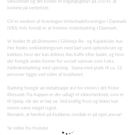
sæsonstart og det koster et engangsgebyr på 250 kr. at
komme på venteliste.
GV er medlem af foreningen Vinterbadeforeninger i Danmark
(VID), hvis formål er at fremme vinterbadning i Danmark.
Vi holder til på Østmolen i Gilleleje Ro- og Kajakklubs hus.
Her findes omklædningsrum med bad samt opholdsrum og
køkken, hvor der kan drikkes the/kaffe efter badet, og hvor
der foregår andre former for socialt samvær som f.eks.
fuldmånebadning med spisning. Sauna med plads til ca. 12
personer ligger ved siden af klubhuset.
Badning foregår ad metaltrappe øst for molen i det friske
Øresund. Fra trappen er der udlagt et sikkerhedsreb, som er
til hjælp, når der er høj sø. Ved kraftig frost og blæst kan
molen være meget isglat.
Bemærk, at færdsel på klubbens område er på eget ansvar!
Se video fra
Youtube